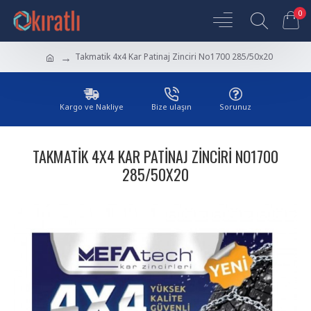
0
Takmatik 4x4 Kar Patinaj Zinciri No1700 285/50x20
Kargo ve Nakliye
Bize ulaşın
Sorunuz
TAKMATIK 4X4 KAR PATINAJ ZINCIRI NO1700
285/50X20