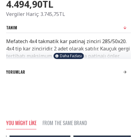
4.494,90TL
Vergiler Hariç: 3.745,75TL
TANIM
Mefatech 4x4 takmatik kar patinaj zinciri 285/50x20.
4x4 tip kar zinciridir. 2 adet olarak satılır. Kauçuk gergi
tertibatı maksimum tutuş ile karda patinajı önler.
Üzerindeki mahmuzlar ile ağır yüklerde daha iyi
performans sağlar. Karlı yüzeyde lastiklerin
YORUMLAR
kaymasını engelleyen patinaj zinciri olarak
üretilmiştir. Aşınmalara karşı ekstra sertleştirilmiş,
uzun ömürlü çelik alaşımlı kare kesitli çelik
zincirlerden oluşup, kaynak ile birbirlerine
bağlanmıştır. TSE standartlarında sağlamlığa sahiptir.
4x4 desenlidir. Renklendirilmiş parçalar dış yüzeye
kolay ve çabuk bir şekilde takılmasına yardımcı olur.
YOU MIGHT LIKE
FROM THE SAME BRAND
Araç hareket etmeden takma gerçekleşirken, pratik
gerdirme sistemi ile lastik yüzeyine zincir tam olarak