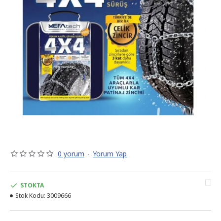
0 yorum
-
Yorum Yap
STOKTA
Stok Kodu:
3009666