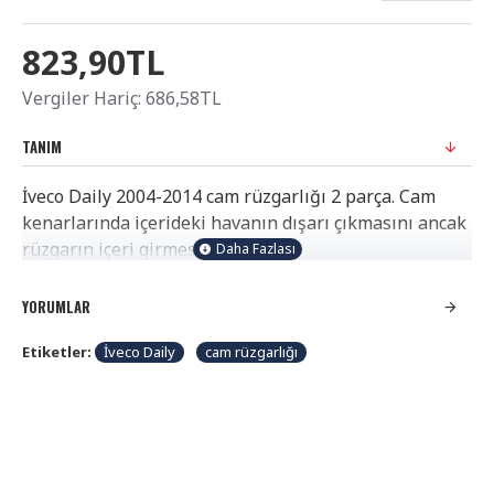
823,90TL
Vergiler Hariç: 686,58TL
TANIM
İveco Daily 2004-2014 cam rüzgarlığı 2 parça. Cam
kenarlarında içerideki havanın dışarı çıkmasını ancak
rüzgarın içeri girmesini engeller.
Güneşte kolayca bozulmaz, rengini uzun süre
muhafaza eder. Çift taraflı bant ile veya klipsleri ile
YORUMLAR
sabitlenir. DİKKAT ÜRÜN RESMİ TEMSİLİDİR.
Etiketler:
İveco Daily
cam rüzgarlığı
ARACINIZA UYGUN RÜZGARLIK GÖNDERİLECEKTİR.
Araç üretim başlangıç ve bitiş tarihlerinde eski veya
yeni kasa olabilir.