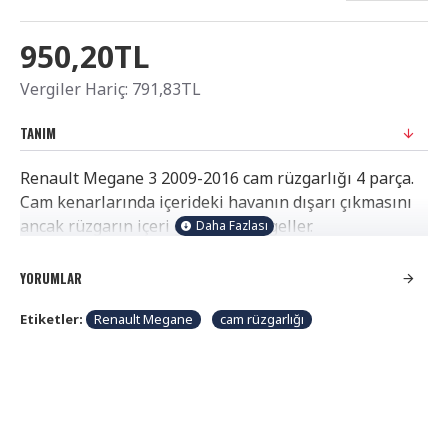
950,20TL
Vergiler Hariç: 791,83TL
TANIM
Renault Megane 3 2009-2016 cam rüzgarlığı 4 parça.
Cam kenarlarında içerideki havanın dışarı çıkmasını
ancak rüzgarın içeri girmesini engeller.
Güneşte kolayca bozulmaz, rengini uzun süre
muhafaza eder. Çift taraflı bant ile veya klipsleri ile
YORUMLAR
sabitlenir. DİKKAT ÜRÜN RESMİ TEMSİLİDİR.
Etiketler:
Renault Megane
cam rüzgarlığı
ARACINIZA UYGUN RÜZGARLIK GÖNDERİLECEKTİR.
Araç üretim başlangıç ve bitiş tarihlerinde eski veya
yeni kasa olabilir.